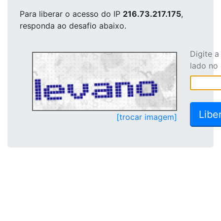
Para liberar o acesso
do IP
216.73.217.175
,
responda ao desafio abaixo.
Digite 
lado no
[trocar imagem]